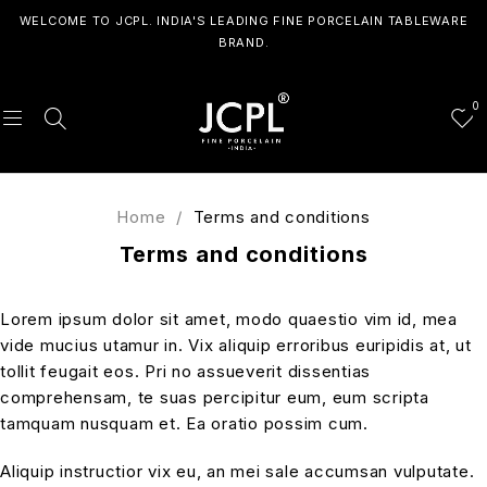
WELCOME TO JCPL. INDIA'S LEADING FINE PORCELAIN TABLEWARE
BRAND.
0
Home
/
Terms and conditions
Terms and conditions
Lorem ipsum dolor sit amet, modo quaestio vim id, mea
vide mucius utamur in. Vix aliquip erroribus euripidis at, ut
tollit feugait eos. Pri no assueverit dissentias
comprehensam, te suas percipitur eum, eum scripta
tamquam nusquam et. Ea oratio possim cum.
Aliquip instructior vix eu, an mei sale accumsan vulputate.